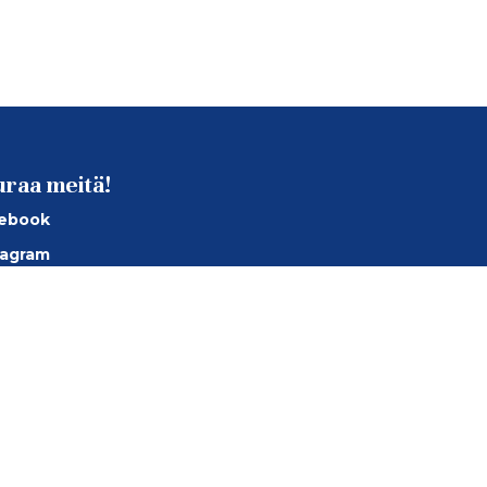
uraa meitä!
ebook
tagram
Tube