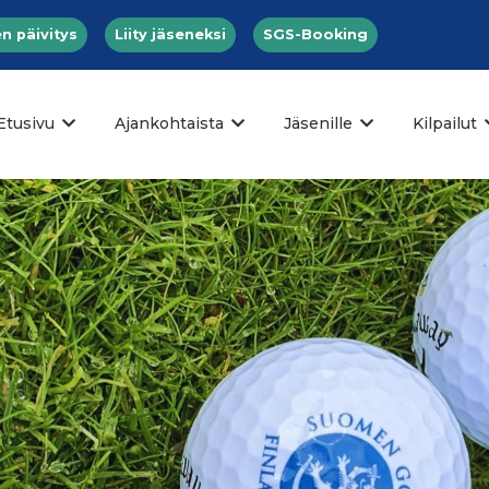
n päivitys
Liity jäseneksi
SGS-Booking
Etusivu
Ajankohtaista
Jäsenille
Kilpailut