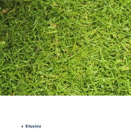
Päävalikko
Etusivu