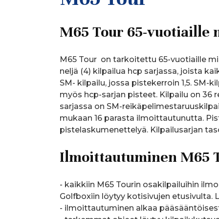
M65 Tour 65-vuotiaille 
M65 Tour on tarkoitettu 65-vuotiaille miehi
neljä (4) kilpailua hcp sarjassa, joista k
SM- kilpailu, jossa pistekerroin 1,5. SM-k
myös hcp-sarjan pisteet. Kilpailu on 36 reiä
sarjassa on SM-reikäpelimestaruuskilpailu
mukaan 16 parasta ilmoittautunutta. Pis
pistelaskumenettelyä. Kilpailusarjan tas
Ilmoittautuminen M65 T
- kaikkiin M65 Tourin osakilpailuihin ilm
Golfboxiin löytyy kotisivujen etusivulta.
- ilmoittautuminen alkaa pääsääntöisesti