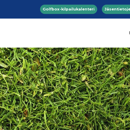
Top menu
Hyppää pääsisältöön
Golfbox-kilpailukalenteri
Jäsentietoje