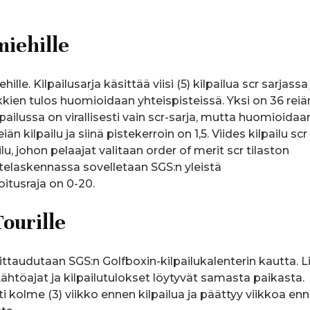
miehille
lle. Kilpailusarja käsittää viisi (5) kilpailua scr sarjassa
aikkien tulos huomioidaan yhteispisteissä. Yksi on 36 reiä
ilpailussa on virallisesti vain scr-sarja, mutta huomioidaa
n kilpailu ja siinä pistekerroin on 1,5. Viides kilpailu scr
, johon pelaajat valitaan order of merit scr tilaston
telaskennassa sovelletaan SGS:n yleistä
oitusraja on 0-20.
ourille
oittaudutaan SGS:n Golfboxin-kilpailukalenterin kautta. L
 Lähtöajat ja kilpailutulokset löytyvät samasta paikasta.
 kolme (3) viikko ennen kilpailua ja päättyy viikkoa en