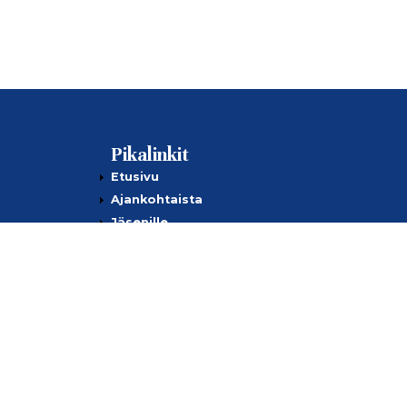
Pikalinkit
Etusivu
Ajankohtaista
Jäsenille
Kilpailut
Tietoa meistä
Yhteystiedot
Tietosuojaseloste