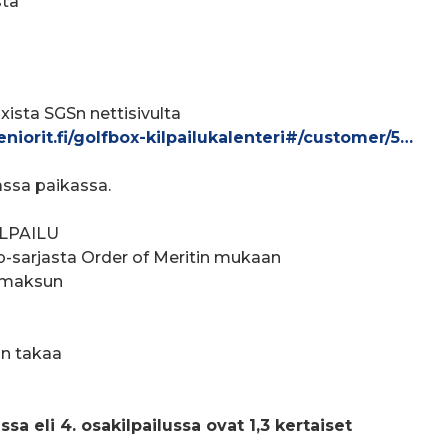
sta
oxista SGSn nettisivulta
iorit.fi/golfbox-kilpailukalenteri#/customer/5…
ssa paikassa.
ILPAILU
cp-sarjasta Order of Meritin mukaan
limaksun
arjaan
in takaa
ssa eli 4. osakilpailussa ovat 1,3 kertaiset