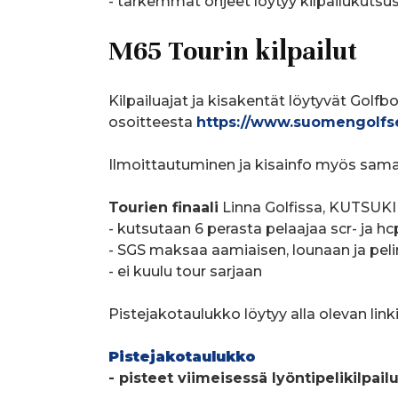
- tarkemmat ohjeet löytyy kilpailukutsu
M65 Tourin kilpailut
Kilpailuajat ja kisakentät löytyvät Golfb
osoitteesta
https://www.suomengolfsen
Ilmoittautuminen ja kisainfo myös sama
Tourien finaali
Linna Golfissa, KUTSUK
- kutsutaan 6 perasta pelaajaa scr- ja h
- SGS maksaa aamiaisen, lounaan ja pe
- ei kuulu tour s
Pistejakotaulukko löytyy alla olevan link
Pistejakotaulukko
- pisteet viimeisessä lyöntipelikilpailu