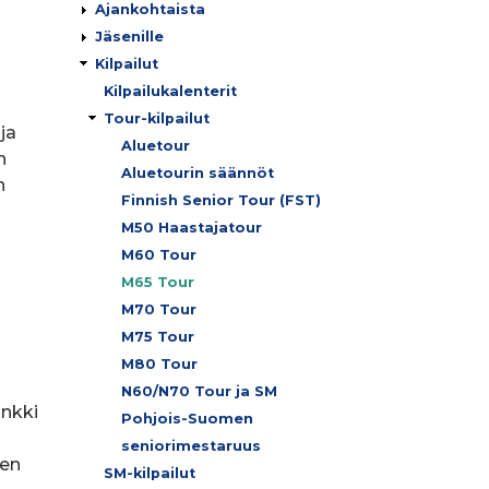
Ajankohtaista
Jäsenille
Kilpailut
Kilpailukalenterit
Tour-kilpailut
 ja
Aluetour
n
Aluetourin säännöt
n
Finnish Senior Tour (FST)
M50 Haastajatour
M60 Tour
M65 Tour
M70 Tour
M75 Tour
M80 Tour
N60/N70 Tour ja SM
inkki
Pohjois-Suomen
seniorimestaruus
nen
SM-kilpailut