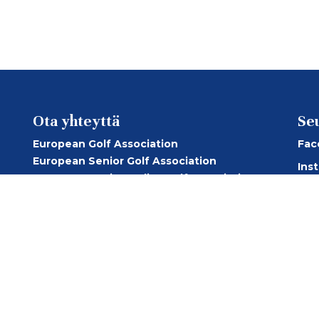
Ota yhteyttä
Se
European Golf Association
Fac
European Senior Golf Association
Ins
European Senior Ladies Golf Association
You
Suomen Golfliitto