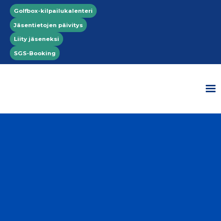
Hyppää pääsisältöön
Top menu
Golfbox-kilpailukalenteri
Jäsentietojen päivitys
Liity jäseneksi
SGS-Booking