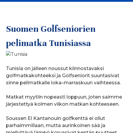
Suomen Golfseniorien
pelimatka Tunisiassa
Tunisia on jälleen noussut kiinnostavaksi
golfmatkakohteeksi ja Golfseniorit suuntasivat
sinne pelimatkalle loka–marraskuun vaihteessa.
Matkat myytiin nopeasti loppuun, joten saimme
järjestettyä kolmen viikon matkan kohteeseen.
Soussen El Kantanouin golfkenttä ei ollut
parhaimmillaan, mutta aurinkoinen sää ja
miellyttävä lämpö korvasivat kentän puutteet.