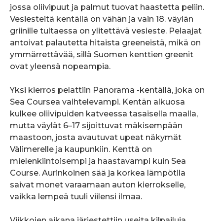
jossa oliivipuut ja palmut tuovat haastetta peliin.
Vesiesteitä kentällä on vähän ja vain 18. väylän
griinille tultaessa on ylitettävä vesieste. Pelaajat
antoivat palautetta hitaista greeneistä, mikä on
ymmärrettävää, sillä Suomen kenttien greenit
ovat yleensä nopeampia.
Yksi kierros pelattiin Panorama -kentällä, joka on
Sea Coursea vaihtelevampi. Kentän alkuosa
kulkee oliivipuiden katveessa tasaisella maalla,
mutta väylät 6–17 sijoittuvat mäkisempään
maastoon, josta avautuvat upeat näkymät
Välimerelle ja kaupunkiin. Kenttä on
mielenkiintoisempi ja haastavampi kuin Sea
Course. Aurinkoinen sää ja korkea lämpötila
saivat monet varaamaan auton kierrokselle,
vaikka lempeä tuuli viilensi ilmaa.
Viikkojen aikana järjestettiin useita kilpailuja,