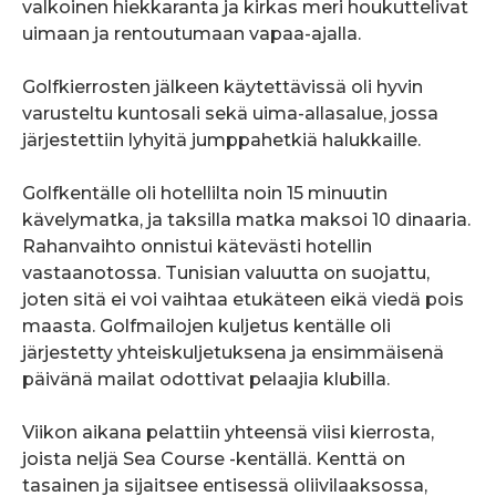
valkoinen hiekkaranta ja kirkas meri houkuttelivat
uimaan ja rentoutumaan vapaa-ajalla.
Golfkierrosten jälkeen käytettävissä oli hyvin
varusteltu kuntosali sekä uima-allasalue, jossa
järjestettiin lyhyitä jumppahetkiä halukkaille.
Golfkentälle oli hotellilta noin 15 minuutin
kävelymatka, ja taksilla matka maksoi 10 dinaaria.
Rahanvaihto onnistui kätevästi hotellin
vastaanotossa. Tunisian valuutta on suojattu,
joten sitä ei voi vaihtaa etukäteen eikä viedä pois
maasta. Golfmailojen kuljetus kentälle oli
järjestetty yhteiskuljetuksena ja ensimmäisenä
päivänä mailat odottivat pelaajia klubilla.
Viikon aikana pelattiin yhteensä viisi kierrosta,
joista neljä Sea Course -kentällä. Kenttä on
tasainen ja sijaitsee entisessä oliivilaaksossa,