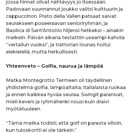
jossa hinnat olivat nähtävyys jo itsessään.
Padovaan suunnannut joukko valitsi kulttuurin ja
cappuccinon. Prato della Vallen patsaat saivat
seurakseen poseeraavan senioriryhmän, ja
Basilica di Sant’Antonio hiljensi hetkeksi – ainakin
melkein. Päivän aikana testattiin useampi kahvila
“vertailun vuoksi”, ja trattorian lounas hoitui
elekielellä, mutta herkullisesti.
Yhteenveto – Golfia, naurua ja lämpöä
Matka Montegrotto Termeen oli täydellinen
yhdistelmä golfia, lämpöaltaita, italialaista ruokaa
ja ennen kaikkea hyvää seuraa. Swingit paranivat,
mieli keveni ja ryhmähenki nousi kuin draivi
myötätuuleen.
“Tämä matka todisti, että golf on parasta silloin,
kun tuloskortti ei ole tärkein.”