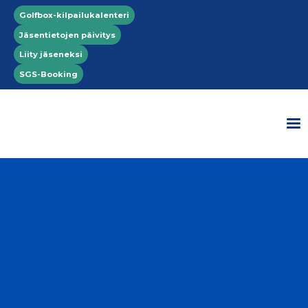
Hyppää pääsisältöön
Top menu
Golfbox-kilpailukalenteri
Jäsentietojen päivitys
Liity jäseneksi
SGS-Booking