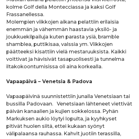
kolme Golf della Montecciassa ja kaksi Golf
Frassanellessa.
Molempien viikkojen aikana pelattiin erilaisia
enemmän ja vähemmän haastavia yksilö- ja
joukkuekilpailuja kuten parasta ysiä, bramble
shamblea, puttikisaa, valssia ym. Viikkojen
päätteeksi kisattiin vielä mestaruuksista. Kaikki
voittivat ja hävisivät tasapuolisesti ja tunnelma
iltakokoontumisissa oli aina korkealla.
Vapaapäivä – Venetsia & Padova
Vapaapäivinä suunnistettiin junalla Venetsiaan tai
bussilla Padovaan. Venetsiaan lähteneet viettivät
päivän kanaalien ja kujien sokkelossa. Pyhän
Markuksen aukio löytyi lopulta, ja kyyhkyset
pitivät huolen siitä, ettei kukaan syönyt
välipalaansa rauhassa. Kahvit juotiin terassilla,