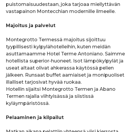
puistomaisuudestaan, joka tarjoaa miellyttävän
vastapainon Montecchian modernille ilmeelle.
Majoitus ja palvelut
Montegrotto Termessä majoitus sijoittuu
tyypillisesti kylpylähotelleihin, kuten meidän
asuttamaamme Hotel Terme Antoniano. Saimme
hotellista superior-huoneet. Isot lämpökylpylät ja
useat altaat olivat ahkerassa käytössä pelien
jälkeen. Runsaat buffet aamiaiset ja monipuoliset
illalliset tarjosivat hyvää ruokaa.
Hotellin sijaitsi Montegrotto Termen ja Abano
Termen rajalla viihtyisässä ja siistissä
kyläympäristössä.
Pelaaminen ja kilpailut
Matkan aikana pelattiin yhteensä viisi kierrosta,