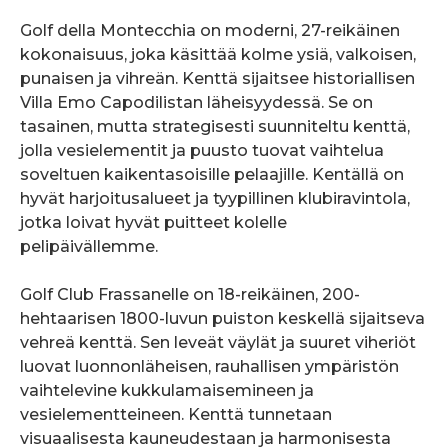
Golf della Montecchia on moderni, 27-reikäinen
kokonaisuus, joka käsittää kolme ysiä, valkoisen,
punaisen ja vihreän. Kenttä sijaitsee historiallisen
Villa Emo Capodilistan läheisyydessä. Se on
tasainen, mutta strategisesti suunniteltu kenttä,
jolla vesielementit ja puusto tuovat vaihtelua
soveltuen kaikentasoisille pelaajille. Kentällä on
hyvät harjoitusalueet ja tyypillinen klubiravintola,
jotka loivat hyvät puitteet kolelle
pelipäivällemme.
Golf Club Frassanelle on 18-reikäinen, 200-
hehtaarisen 1800-luvun puiston keskellä sijaitseva
vehreä kenttä. Sen leveät väylät ja suuret viheriöt
luovat luonnonläheisen, rauhallisen ympäristön
vaihtelevine kukkulamaisemineen ja
vesielementteineen. Kenttä tunnetaan
visuaalisesta kauneudestaan ja harmonisesta