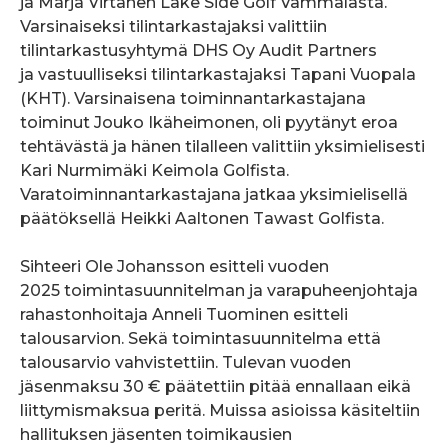
ja Marja Virtanen Lake Side Golf Vammalasta.
Varsinaiseksi tilintarkastajaksi valittiin
tilintarkastusyhtymä DHS Oy Audit Partners
ja vastuulliseksi tilintarkastajaksi Tapani Vuopala
(KHT). Varsinaisena toiminnantarkastajana
toiminut Jouko Ikäheimonen, oli pyytänyt eroa
tehtävästä ja hänen tilalleen valittiin yksimielisesti
Kari Nurmimäki Keimola Golfista.
Varatoiminnantarkastajana jatkaa yksimielisellä
päätöksellä Heikki Aaltonen Tawast Golfista.
Sihteeri Ole Johansson esitteli vuoden
2025 toimintasuunnitelman ja varapuheenjohtaja
rahastonhoitaja Anneli Tuominen esitteli
talousarvion. Sekä toimintasuunnitelma että
talousarvio vahvistettiin. Tulevan vuoden
jäsenmaksu 30 € päätettiin pitää ennallaan eikä
liittymismaksua peritä. Muissa asioissa käsiteltiin
hallituksen jäsenten toimikausien