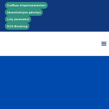
Hyppää pääsisältöön
Top menu
Golfbox-kilpailukalenteri
Jäsentietojen päivitys
Liity jäseneksi
SGS-Booking