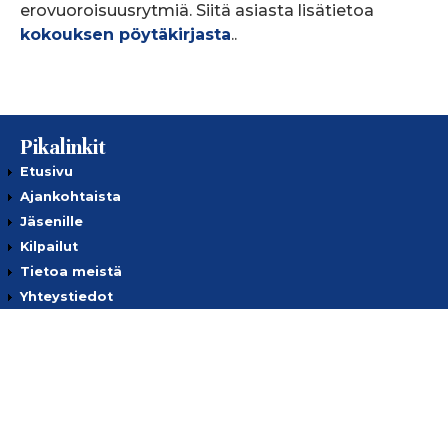
erovuoroisuusrytmiä. Siitä asiasta lisätietoa
kokouksen pöytäkirjasta
..
Pikalinkit
Etusivu
Ajankohtaista
Jäsenille
Kilpailut
Tietoa meistä
Yhteystiedot
Tietosuojaseloste
Ota yhteyttä
European Golf Association
European Senior Golf Association