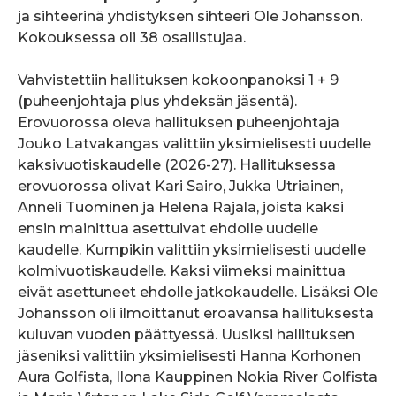
ja sihteerinä yhdistyksen sihteeri Ole Johansson.
Kokouksessa oli 38 osallistujaa.
Vahvistettiin hallituksen kokoonpanoksi 1 + 9
(puheenjohtaja plus yhdeksän jäsentä).
Erovuorossa oleva hallituksen puheenjohtaja
Jouko Latvakangas valittiin yksimielisesti uudelle
kaksivuotiskaudelle (2026-27). Hallituksessa
erovuorossa olivat Kari Sairo, Jukka Utriainen,
Anneli Tuominen ja Helena Rajala, joista kaksi
ensin mainittua asettuivat ehdolle uudelle
kaudelle. Kumpikin valittiin yksimielisesti uudelle
kolmivuotiskaudelle. Kaksi viimeksi mainittua
eivät asettuneet ehdolle jatkokaudelle. Lisäksi Ole
Johansson oli ilmoittanut eroavansa hallituksesta
kuluvan vuoden päättyessä. Uusiksi hallituksen
jäseniksi valittiin yksimielisesti Hanna Korhonen
Aura Golfista, Ilona Kauppinen Nokia River Golfista