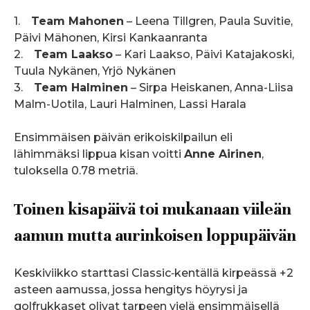
1.
Team Mahonen
– Leena Tillgren, Paula Suvitie,
Päivi Mähonen, Kirsi Kankaanranta
2.
Team Laakso
– Kari Laakso, Päivi Katajakoski,
Tuula Nykänen, Yrjö Nykänen
3.
Team Halminen
– Sirpa Heiskanen, Anna-Liisa
Malm-Uotila, Lauri Halminen, Lassi Harala
Ensimmäisen päivän erikoiskilpailun eli
lähimmäksi lippua kisan voitti
Anne Airinen
,
tuloksella 0.78 metriä.
Toinen kisapäivä toi mukanaan viileän
aamun mutta aurinkoisen loppupäivän
Keskiviikko starttasi Classic‑kentällä kirpeässä +2
asteen aamussa, jossa hengitys höyrysi ja
golfrukkaset olivat tarpeen vielä ensimmäisellä