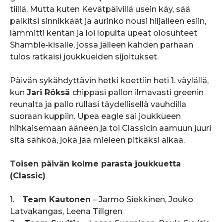
tiillä. Mutta kuten Kevätpäivillä usein käy, sää
palkitsi sinnikkäät ja aurinko nousi hiljalleen esiin,
lämmitti kentän ja loi lopulta upeat olosuhteet
Shamble‑kisalle, jossa jälleen kahden parhaan
tulos ratkaisi joukkueiden sijoitukset.
Päivän sykähdyttävin hetki koettiin heti 1. väylällä,
kun
Jari Röksä
chippasi pallon ilmavasti greenin
reunalta ja pallo rullasi täydellisellä vauhdilla
suoraan kuppiin. Upea eagle sai joukkueen
hihkaisemaan ääneen ja toi Classicin aamuun juuri
sitä sähköä, joka jää mieleen pitkäksi aikaa.
Toisen päivän kolme parasta joukkuetta
(Classic)
1.
Team Kautonen
– Jarmo Siekkinen, Jouko
Latvakangas, Leena Tillgren