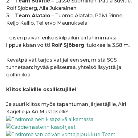
2.
Team Suvitie
– Lasse Suominen, Paula Suvitie,
Rolf Sjöberg, Aila Jukarainen
3.
Team Alatalo
– Tuomo Alatalo, Päivi Rinne,
Keijo Kallio, Tellervo Maunuksela
Toisen päivän erikoiskilpailun eli lähimmäksi
lippua kisan voitti
Rolf Sjöberg
, tuloksella 3.58 m.
Kevätpäivät tarjosivat jälleen sen, mistä SGS
tunnetaan: hyvää peliseuraa, yhteisöllisyyttä ja
golfin iloa.
Kiitos kaikille osallistujille!
Ja suuri kiitos myös tapahtuman järjestäjille, Airi
Kärjelle ja Ari Mustoselle!