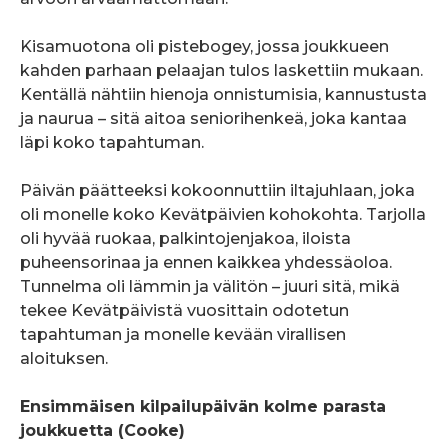
Kisamuotona oli pistebogey, jossa joukkueen
kahden parhaan pelaajan tulos laskettiin mukaan.
Kentällä nähtiin hienoja onnistumisia, kannustusta
ja naurua – sitä aitoa seniorihenkeä, joka kantaa
läpi koko tapahtuman.
Päivän päätteeksi kokoonnuttiin iltajuhlaan, joka
oli monelle koko Kevätpäivien kohokohta. Tarjolla
oli hyvää ruokaa, palkintojenjakoa, iloista
puheensorinaa ja ennen kaikkea yhdessäoloa.
Tunnelma oli lämmin ja välitön – juuri sitä, mikä
tekee Kevätpäivistä vuosittain odotetun
tapahtuman ja monelle kevään virallisen
aloituksen.
Ensimmäisen kilpailupäivän kolme parasta
joukkuetta (Cooke)