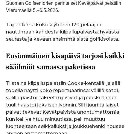
Suomen Golfseniorien perinteiset Kevätpäivät pelattiin
Vierumäellä 5.–6.5.2026.
Tapahtuma kokosi yhteen 120 pelaajaa
nauttimaan kahdesta kilpailupäivästä, hyvästä
seurasta ja kevään ensimmäisistä golfkisoista.
Ensimmäinen kisapäivä tarjosi kaikki
sääilmiöt samassa paketissa
Tiistaina kilpailu pelattiin Cooke‑kentällä, ja sää
todella näytti koko repertuaarinsa: välillä satoi,
välillä paistoi, rakeet ropisivat ja puuskittainen
tuuli haastoi jokaisen lyönnin. Silti juuri tällaiset
päivät tekevät Kevätpäivistä unohtumattomia
kun keli vaihtuu minuutissa, peli muuttuu
luonteeltaan seikkailuksi ja joukkuehenki nousee
arvoon arvaamattomaan.