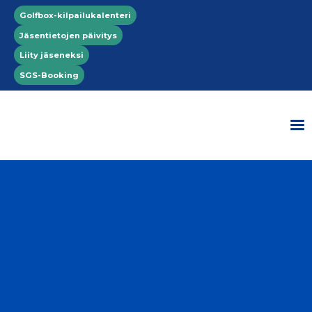
Hyppää pääsisältöön
Top menu
Golfbox-kilpailukalenteri
Jäsentietojen päivitys
Liity jäseneksi
SGS-Booking