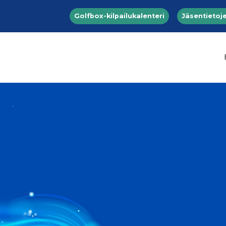
Top menu
Hyppää pääsisältöön
Golfbox-kilpailukalenteri
Jäsentietoje