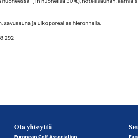
 huoneessa (1 h huonelisä 30 €), hotellisaunan, aamiais
. savusauna ja ulkoporeallas hieronnalla.
48 292
Ota yhteyttä
Se
European Golf Association
Fac