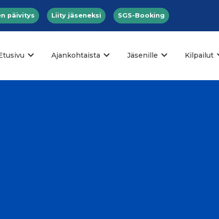
n päivitys
Liity jäseneksi
SGS-Booking
Etusivu
Ajankohtaista
Jäsenille
Kilpailut