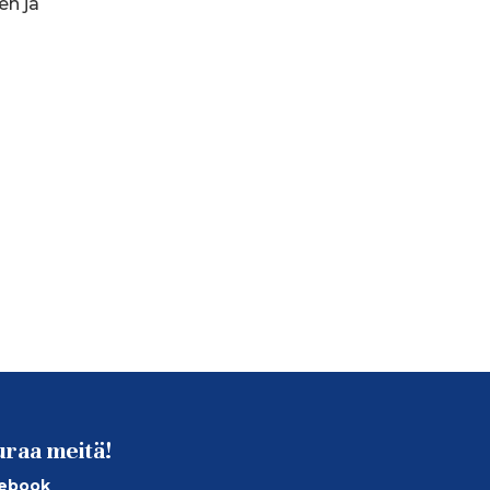
en ja
uraa meitä!
ebook