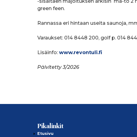
-sisältäen majoituksen arkisin ma-to 2 h
green feen.
Rannassa eri hintaan useita saunoja, mm
Varaukset: 014 8448 200, golf p. 014 84
Lisäinfo:
www.revontuli.fi
Päivitetty 3/2026
Pikalinkit
Etusivu