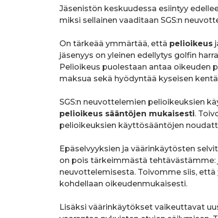
Jäsenistön keskuudessa esiintyy edelleen
miksi sellainen vaaditaan SGS:n neuvott
On tärkeää ymmärtää, että
pelioikeus
j
jäsenyys on yleinen edellytys golfin harra
Pelioikeus puolestaan antaa oikeuden pela
maksua sekä hyödyntää kyseisen kentän
SGS:n neuvottelemien pelioikeuksien käy
pelioikeus sääntöjen mukaisesti
. Toi
pelioikeuksien käyttösääntöjen noudat
Epäselvyyksien ja väärinkäytösten selvit
on pois tärkeimmästä tehtävästämme: jä
neuvottelemisesta. Toivomme siis, että y
kohdellaan oikeudenmukaisesti.
Lisäksi väärinkäytökset vaikeuttavat uu