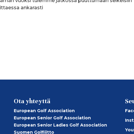
 Tämän vuoksi tulemme jatkossa puuttumaan selkeisiin
vittaessa ankarasti
Ota yhteyttä
Se
European Golf Association
Fac
European Senior Golf Association
Ins
European Senior Ladies Golf Association
You
Suomen Golfliitto