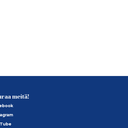
uraa meitä!
ebook
tagram
Tube