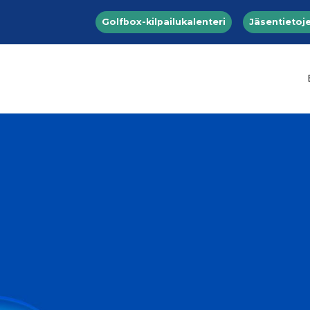
Top menu
Hyppää pääsisältöön
Golfbox-kilpailukalenteri
Jäsentietoje