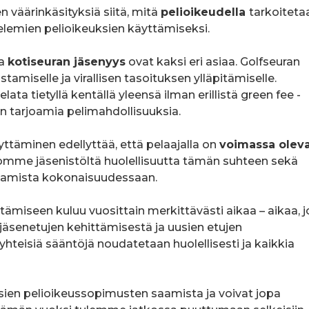
 väärinkäsityksiä siitä, mitä
pelioikeudella
tarkoiteta
elemien pelioikeuksien käyttämiseksi.
a
kotiseuran jäsenyys
ovat kaksi eri asiaa. Golfseuran
stamiselle ja virallisen tasoituksen ylläpitämiselle.
ta tietyllä kentällä yleensä ilman erillistä green fee -
 tarjoamia pelimahdollisuuksia.
ttäminen edellyttää, että pelaajalla on
voimassa olev
vomme jäsenistöltä huolellisuutta tämän suhteen sekä
tamista kokonaisuudessaan.
tämiseen kuluu vuosittain merkittävästi aikaa – aikaa, 
senetujen kehittämisestä ja uusien etujen
hteisiä sääntöjä noudatetaan huolellisesti ja kaikkia
sien pelioikeussopimusten saamista ja voivat jopa