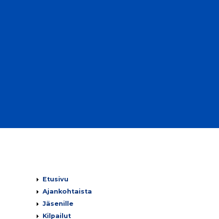
Päävalikko
Etusivu
Ajankohtaista
Jäsenille
Kilpailut