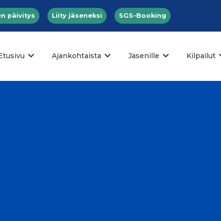
n päivitys
Liity jäseneksi
SGS-Booking
Etusivu
Ajankohtaista
Jäsenille
Kilpailut