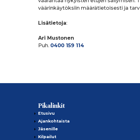
vaarantaa nykyisten etujen säilymisen.
väärinkäytöksiin määrätietoisesti ja tar
Lisätietoja
:
Ari Mustonen
Puh.
0400 159 114
Pikalinkit
Etusivu
Ajankohtaista
Jäsenille
Kilpailut