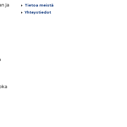
an ja
Tietoa meistä
Yhteystiedot
a
joka