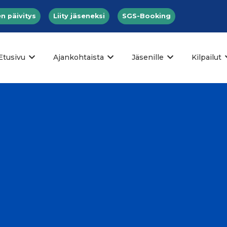
n päivitys
Liity jäseneksi
SGS-Booking
Etusivu
Ajankohtaista
Jäsenille
Kilpailut