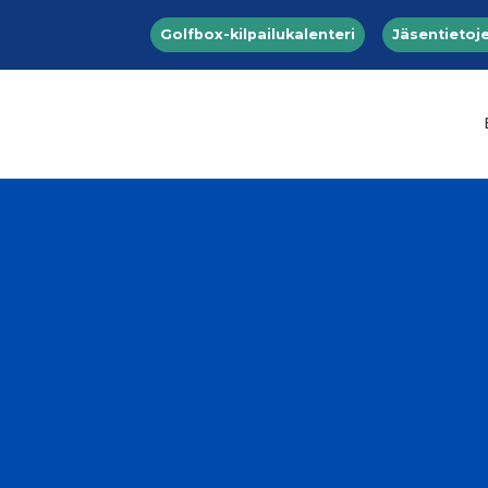
Top menu
Hyppää pääsisältöön
Golfbox-kilpailukalenteri
Jäsentietoje