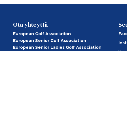
Ota yhteyttä
Se
European Golf Association
Fac
European Senior Golf Association
Ins
European Senior Ladies Golf Association
You
Suomen Golfliitto
Group Oy