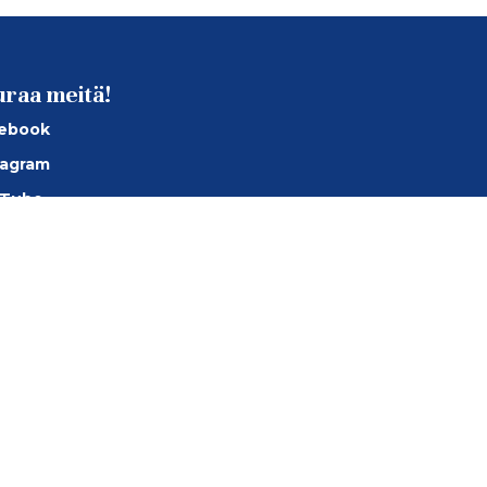
uraa meitä!
ebook
tagram
Tube