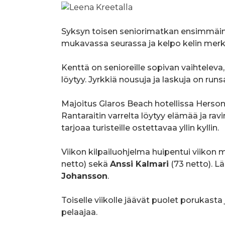
Syksyn toisen seniorimatkan ensimmäinen
mukavassa seurassa ja kelpo kelin merk
Kenttä on senioreille sopivan vaihteleva,
löytyy. Jyrkkiä nousuja ja laskuja on runs
Majoitus Glaros Beach hotellissa Herson
Rantaraitin varrelta löytyy elämää ja rav
tarjoaa turisteille ostettavaa yllin kyllin.
Viikon kilpailuohjelma huipentui viikon
netto) sekä
Anssi Kalmari
(73 netto). L
Johansson
.
Toiselle viikolle jäävät puolet porukast
pelaajaa.