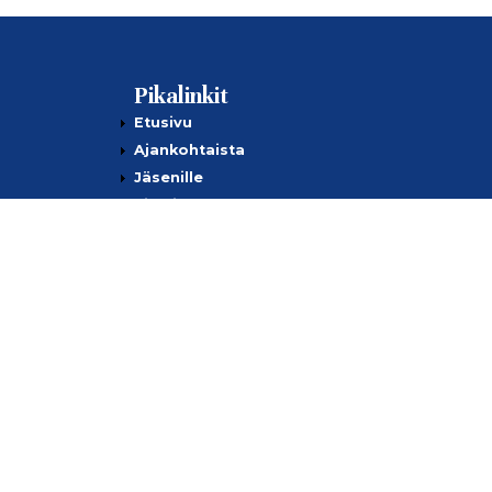
Pikalinkit
Etusivu
Ajankohtaista
Jäsenille
Kilpailut
Tietoa meistä
Yhteystiedot
Tietosuojaseloste
© 2026 - Suomen Golfseniorit ry |
Kummeli 