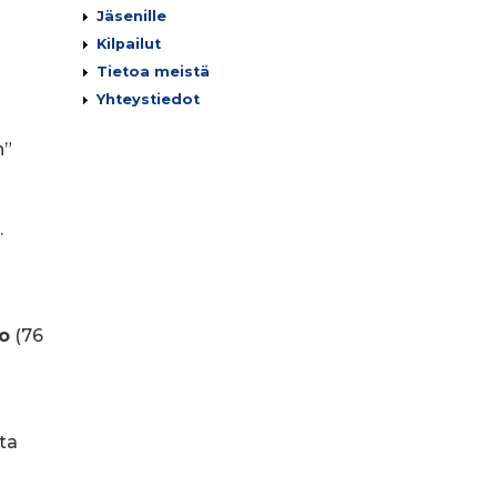
Jäsenille
Kilpailut
Tietoa meistä
Yhteystiedot
n”
.
o
(76
sta