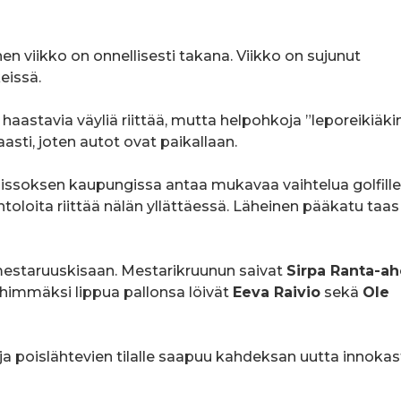
 viikko on onnellisesti takana. Viikko on sujunut
eissä.
 haastavia väyliä riittää, mutta helpohkoja ”leporeikiäki
aasti, joten autot ovat paikallaan.
issoksen kaupungissa antaa mukavaa vaihtelua golfille
intoloita riittää nälän yllättäessä. Läheinen pääkatu taas
 mestaruuskisaan. Mestarikruunun saivat
Sirpa Ranta-ah
ähimmäksi lippua pallonsa löivät
Eeva Raivio
sekä
Ole
a ja poislähtevien tilalle saapuu kahdeksan uutta innoka