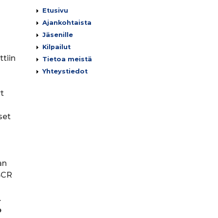
Päävalikko
Etusivu
Ajankohtaista
Jäsenille
Kilpailut
ttiin
Tietoa meistä
Yhteystiedot
t
set
an
SCR
.
o