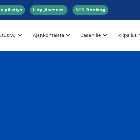
n päivitys
Liity jäseneksi
SGS-Booking
Etusivu
Ajankohtaista
Jäsenille
Kilpailut