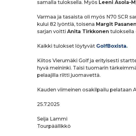
samalla tuloksella. Myös
Leeni Asola-M
Varmaa ja tasaista oli myös N70 SCR sar
kului 82 lyöntiä, toisena
Margit Pasane
sarjan voitti
Anita Tirkkonen
tuloksella 
Kaikki tulokset löytyvät
GolfBoxista.
Kiitos Vierumäki Golf ja erityisesti startt
hyvä meininki. Taisi tuomarin tärkeimmä
pelaajilla riitti juomavettä.
Kauden viimeinen osakilpailu pelataan A
25.7.2025
Seija Lammi
Tourpäällikkö