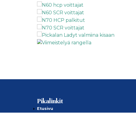
Pikalinkit
Etusivu
Ajankohtaista
Jäsenille
Kilpailut