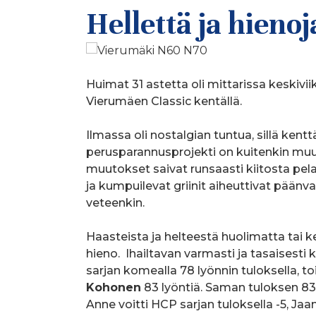
Hellettä ja hieno
Huimat 31 astetta oli mittarissa keskivi
Vierumäen Classic kentällä.
Ilmassa oli nostalgian tuntua, sillä ken
perusparannusprojekti on kuitenkin muu
muutokset saivat runsaasti kiitosta pelaaj
ja kumpuilevat griinit aiheuttivat päänva
veteenkin.
Haasteista ja helteestä huolimatta tai ke
hieno. Ihailtavan varmasti ja tasaisesti 
sarjan komealla 78 lyönnin tuloksella, t
Kohonen
83 lyöntiä. Saman tuloksen 83
Anne voitti HCP sarjan tuloksella -5, Jaa