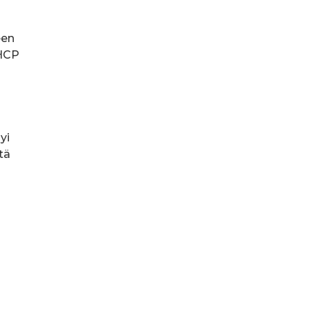
een
 HCP
yi
tä