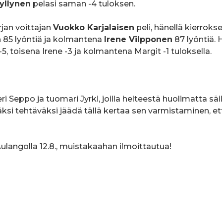
yllynen
pelasi saman -4 tuloksen.
jan voittajan
Vuokko Karjalaisen
peli, hänellä kierroks
n
85 lyöntiä ja kolmantena
Irene Vilpponen
87 lyöntiä.
-5, toisena Irene -3 ja kolmantena Margit -1 tuloksella.
eri Seppo ja tuomari Jyrki, joilla helteestä huolimatta säil
ksi tehtäväksi jäädä tällä kertaa sen varmistaminen, et
ulangolla 12.8., muistakaahan ilmoittautua!