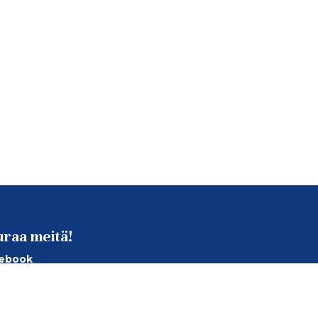
uraa meitä!
ebook
tagram
Tube