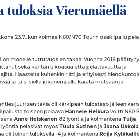
ja tuloksia Vierumäellä
ikkona 23.7., kun kolmas N60/N70 Tourin osakilpailu pela
ttä on monelle tuttu vuosien takaa. Vuonna 2018 päättyny
ttanut sekä kentän ulkoasua että pelattavuutta ja
ilta. Haasteita kuitenkin riitti ja erityisesti hienokuntoi
ivaa ja taisi siellä jokunen pallo karata metsään ja
nties juuri sen takia oli kärkipään tulostaso jälleen kerr
kilpailusta toiseen pelaava
Hannele Heikura
voitti N60 
oisena
Anne Heiskanen
82 lyöntiä ja kolmantena
Tuija
 lyöntiä pelasivat myös
Tuula Sutinen
ja
Jaana Ukkola
na oli toinen tuloksella -4 ja kolmantena
Reija Kyläkalli