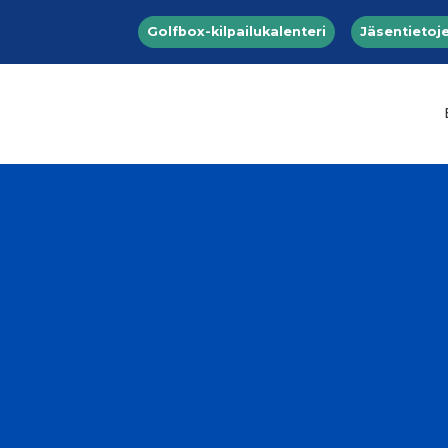
Top menu
Hyppää pääsisältöön
Golfbox-kilpailukalenteri
Jäsentietoje