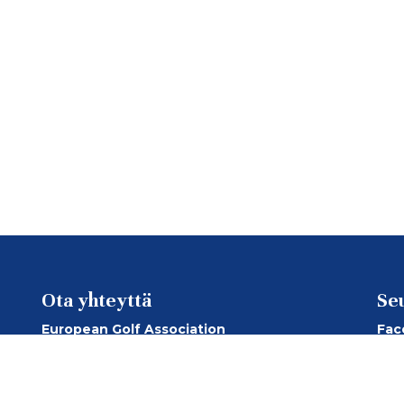
Ota yhteyttä
Se
European Golf Association
Fac
European Senior Golf Association
Ins
European Senior Ladies Golf Association
You
Suomen Golfliitto