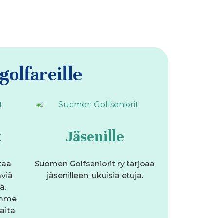
olfareille
t
Jäsenille
taa
Suomen Golfseniorit ry tarjoaa
äviä
jäsenilleen lukuisia etuja.
ä.
emme
aita