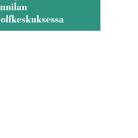
nnilan
olfkeskuksessa
ehti
uraa meitä!
ebook
tagram
Tube