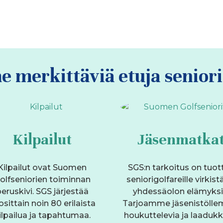
 merkittäviä etuja seniorig
Kilpailut
Jäsenmatka
Kilpailut ovat Suomen
SGS:n tarkoitus on tuot
olfseniorien toiminnan
seniorigolfareille virkist
eruskivi. SGS järjestää
yhdessäolon elämyksi
osittain noin 80 erilaista
Tarjoamme jäsenistöll
ilpailua ja tapahtumaa.
houkuttelevia ja laadukk