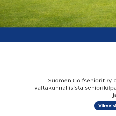
Suomen Golfseniorit ry o
valtakunnallisista seniorikil
j
Viimeis