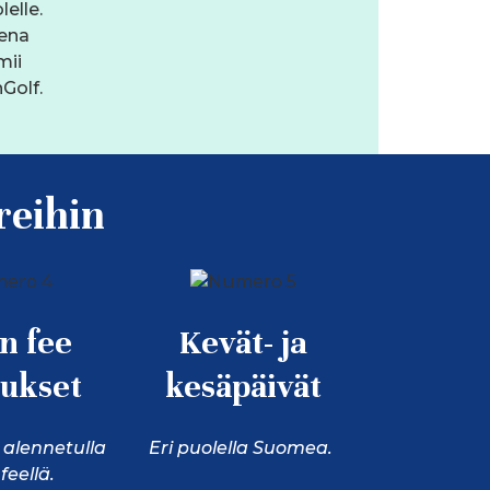
elle.
ena
mii
Golf.
reihin
n fee
Kevät- ja
ukset
kesäpäivät
alennetulla
Eri puolella Suomea.
feellä.