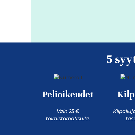
5 syy
Pelioikeudet
Kilp
Vain 25 €
Kilpailu
toimistomaksulla.
tas