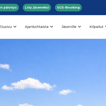
n päivitys
Liity jäseneksi
SGS-Booking
Etusivu
Ajankohtaista
Jäsenille
Kilpailut