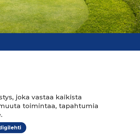
tys, joka vastaa kaikista
ti muuta toimintaa, tapahtumia
e.
igilehti