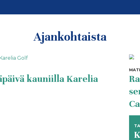
Ajankohtaista
MAT
säpäivä kauniilla Karelia
Ra
se
Ca
T
K