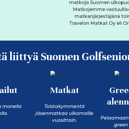
matkoja Suomen ulkopuol
Matkojemme vastuullis
matkanjärjestäjänä toi
Travelon Matkat Oy eli On
tä liittyä Suomen Golfsenio
ailut
Matkat
Gree
alenn
ja monella
Toistakymmentä
olla.
jäsenmatkaa ulkomaille
Pelaamaan 
vuosittain.
green 