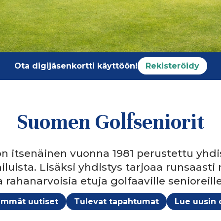
Ota digijäsenkortti käyttöön!
Rekisteröidy
Suomen Golfseniorit
n itsenäinen vuonna 1981 perustettu yhdis
pailuista. Lisäksi yhdistys tarjoaa runsaas
a rahanarvoisia etuja golfaaville senioreill
immät uutiset
Tulevat tapahtumat
Lue uusin d