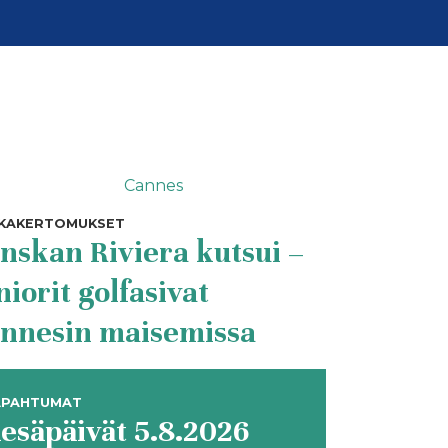
KAKERTOMUKSET
nskan Riviera kutsui –
niorit golfasivat
nnesin maisemissa
APAHTUMAT
esäpäivät 5.8.2026